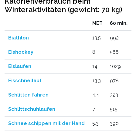
Kalorienverbrauch beim
Winteraktivitäten (gewicht: 70 kg)
MET
60 min.
Biathlon
13.5
992
Eishockey
8
588
Eislaufen
14
1029
Eisschnellauf
13.3
978
Schlitten fahren
4.4
323
Schlittschuhlaufen
7
515
Schnee schippen mit der Hand
5.3
390