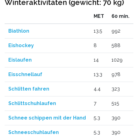
Winteraktivitäten (gewicht: 70 kg)
MET
60 min.
Biathlon
13.5
992
Eishockey
8
588
Eislaufen
14
1029
Eisschnellauf
13.3
978
Schlitten fahren
4.4
323
Schlittschuhlaufen
7
515
Schnee schippen mit der Hand
5.3
390
Schneeschuhlaufen
5.3
390