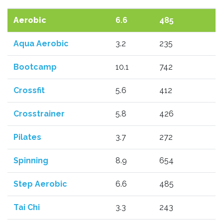
Aerobic
6.6
485
Aqua Aerobic
3.2
235
Bootcamp
10.1
742
Crossfit
5.6
412
Crosstrainer
5.8
426
Pilates
3.7
272
Spinning
8.9
654
Step Aerobic
6.6
485
Tai Chi
3.3
243