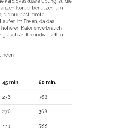
ne kardiovaskuläre Übung ist, die
 ganzen Körper benutzen, um
n, die nur bestimmte
Laufen im Freien, da das
 höheren Kalorienverbrauch
g auch an Ihre individuellen
unden.
45 min.
60 min.
276
368
276
368
441
588