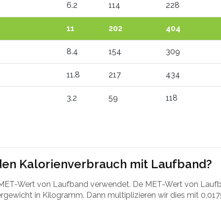
6.2
114
228
11
202
404
8.4
154
309
11.8
217
434
3.2
59
118
den Kalorienverbrauch mit Laufband?
r MET-Wert von Laufband verwendet. De MET-Wert von Laufb
rgewicht in Kilogramm. Dann multiplizieren wir dies mit 0,017